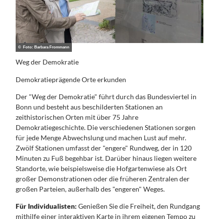
© Foto: Barbara Frommann
Weg der Demokratie
Demokratieprägende Orte erkunden
Der "Weg der Demokratie" führt durch das Bundesviertel in
Bonn und besteht aus beschilderten Stationen an
zeithistorischen Orten mit über 75 Jahre
Demokratiegeschichte. Die verschiedenen Stationen sorgen
für jede Menge Abwechslung und machen Lust auf mehr.
Zwölf Stationen umfasst der "engere" Rundweg, der in 120
Minuten zu Fuß begehbar ist. Darüber hinaus liegen weitere
Standorte, wie beispielsweise die Hofgartenwiese als Ort
großer Demonstrationen oder die früheren Zentralen der
großen Parteien, außerhalb des "engeren" Weges.
Für Individualisten:
Genießen Sie die Freiheit, den Rundgang
mithilfe einer interaktiven Karte in ihrem eigenen Tempo zu