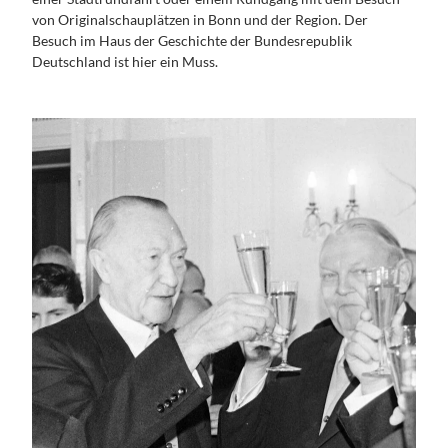
- &
Umgebun
Presse &
von Originalschauplätzen in Bonn und der Region. Der
KONGRESS- &
Campingpl
g
Medien
TAGUNGSREGION
Besuch im Haus der Geschichte der Bundesrepublik
ätze
Medienarchi
BONN
Deutschland ist hier ein Muss.
WELCOME
v Bonn
CARD Bonn
Region
Region
Brochüren
Events &
zum
Festivals
Download
Anreise
Über uns
Dein
Kontakt
Handy
Guide