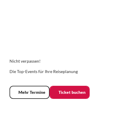
© Fo
to: Ul
rich P
feuffe
r
KULTURHIGHLIGHTS
Vom Arp Museum Rolandseck bis zum Friedensmuseum Remagen
Nicht verpassen!
Die Top-Events für Ihre Reiseplanung
Mehr Termine
Ticket buchen