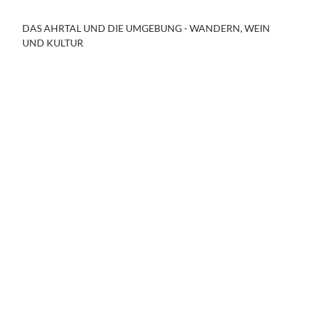
Tipp
DAS AHRTAL UND DIE UMGEBUNG - WANDERN, WEIN
PADDELN AUF DER SIEG
UND KULTUR
Unser Klassiker für Abenteuer-Familien