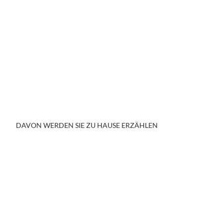
Tipp
DAVON WERDEN SIE ZU HAUSE ERZÄHLEN
BEETHOVEN RADWEG
Einer der schönsten Radrundwege in Deutschland