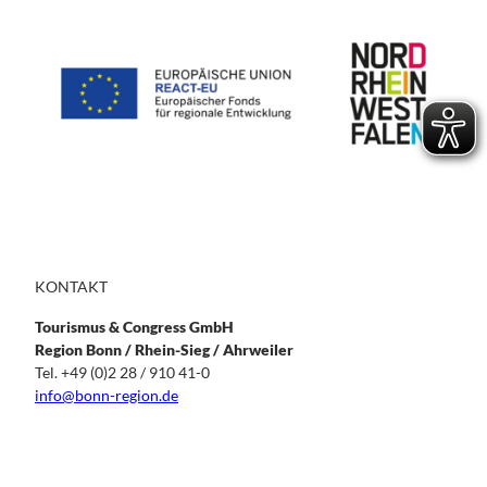
KONTAKT
Tourismus & Congress GmbH
Region Bonn / Rhein-Sieg / Ahrweiler
Tel. +49 (0)2 28 / 910 41-0
info@bonn-region.de
T
I
F
L
i
n
a
i