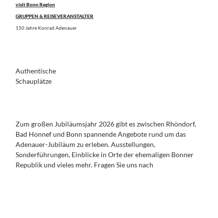
Konzerte,
visit Bonn Region
das
Für Familien
GRUPPEN &
Theater,
Siebenge
GRUPPEN & REISEVERANSTALTER
REISEVERANSTALTER
Kleinkuns
birge
150 Jahre Konrad Adenauer
t
Naturreg
Alle Themen
ion Sieg
Angebots- und
Rheinisch
Programmbausteine
e
Beethovenfest 2026 für
Authentische
Kulturgä
Reiseveranstalter
Schauplätze
rten
150 Jahre Konrad Adenauer
Das
AGENT PACKAGE
Ahrtal
und
PLANEN
Zum großen Jubiläumsjahr 2026 gibt es zwischen Rhöndorf,
Umgebun
&
Bad Honnef und Bonn spannende Angebote rund um das
g
BUCHEN
Adenauer-Jubiläum zu erleben. Ausstellungen,
Alle
Sonderführungen, Einblicke in Orte der ehemaligen Bonner
Themen
Republik und vieles mehr. Fragen Sie uns nach
SERVICE
Hotels
&
buchen
KONTAKT
Wohnmobil
Alle Themen
- &
Presse &
KONGRESS- &
Campingpl
Medien
TAGUNGSREGION