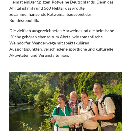
Heimat einiger Spitzen-Rotweine Deutschlands. Denn das
Angebots- und
PLANEN
Ahrtal ist mit rund 560 Hektar das größte
Programmbausteine
&
zusammenhängende Rotweinanbaugebiet der
Beethovenfest 2026 für
BUCHEN
Bundesrepublik.
Reiseveranstalter
Alle
150 Jahre Konrad Adenauer
Themen
SERVICE
Die vielfach ausgezeichneten Ahrweine und die heimische
AGENT PACKAGE
Hotels
&
Küche gehören ebenso zum Ahrtal wie romantische
buchen
KONTAKT
Weindörfer, Wanderwege mit spektakulären
Wohnmobil
Alle Themen
Aussichtspunkten, verschiedene sportliche und kulturelle
- &
Presse &
Aktivitäten und Veranstaltungen.
KONGRESS- &
Campingpl
Medien
TAGUNGSREGION
ätze
Medienarchi
BONN
WELCOME
v Bonn
CARD Bonn
Region
Region
Brochüren
Events &
zum
Festivals
Download
Anreise
Über uns
Dein
Kontakt
Handy
Guide