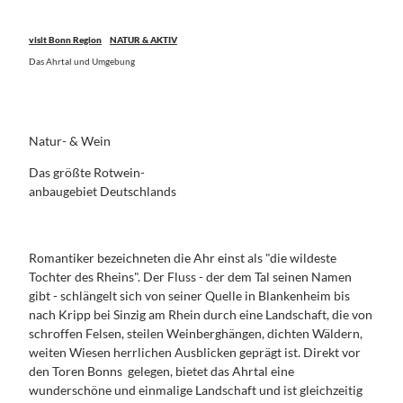
Konzerte,
das
Theater,
Siebenge
visit Bonn Region
NATUR & AKTIV
Kleinkuns
birge
Das Ahrtal und Umgebung
t
Naturreg
ion Sieg
Rheinisch
e
Natur- & Wein
Kulturgä
rten
Das größte Rotwein-
Das
anbaugebiet Deutschlands
Ahrtal
und
Umgebun
Romantiker bezeichneten die Ahr einst als "die wildeste
g
Tochter des Rheins". Der Fluss - der dem Tal seinen Namen
gibt - schlängelt sich von seiner Quelle in Blankenheim bis
FAMILIEN
nach Kripp bei Sinzig am Rhein durch eine Landschaft, die von
Alle Themen
schroffen Felsen, steilen Weinberghängen, dichten Wäldern,
Für Familien
weiten Wiesen herrlichen Ausblicken geprägt ist. Direkt vor
GRUPPEN &
REISEVERANSTALTER
den Toren Bonns gelegen, bietet das Ahrtal eine
wunderschöne und einmalige Landschaft und ist gleichzeitig
Alle Themen