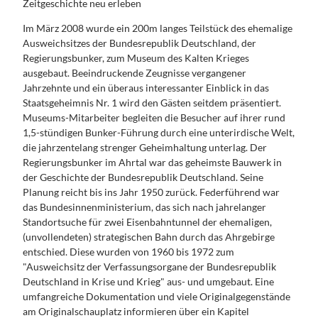
Zeitgeschichte neu erleben
Im März 2008 wurde ein 200m langes Teilstück des ehemalige
Ausweichsitzes der Bundesrepublik Deutschland, der
Regierungsbunker, zum Museum des Kalten Krieges
ausgebaut. Beeindruckende Zeugnisse vergangener
Jahrzehnte und ein überaus interessanter Einblick in das
Staatsgeheimnis Nr. 1 wird den Gästen seitdem präsentiert.
Museums-Mitarbeiter begleiten die Besucher auf ihrer rund
1,5-stündigen Bunker-Führung durch eine unterirdische Welt,
die jahrzentelang strenger Geheimhaltung unterlag. Der
Regierungsbunker im Ahrtal war das geheimste Bauwerk in
der Geschichte der Bundesrepublik Deutschland. Seine
Planung reicht bis ins Jahr 1950 zurück. Federführend war
das Bundesinnenministerium, das sich nach jahrelanger
Standortsuche für zwei Eisenbahntunnel der ehemaligen,
(unvollendeten) strategischen Bahn durch das Ahrgebirge
entschied. Diese wurden von 1960 bis 1972 zum
"Ausweichsitz der Verfassungsorgane der Bundesrepublik
Deutschland in Krise und Krieg" aus- und umgebaut. Eine
umfangreiche Dokumentation und viele Originalgegenstände
am Originalschauplatz informieren über ein Kapitel