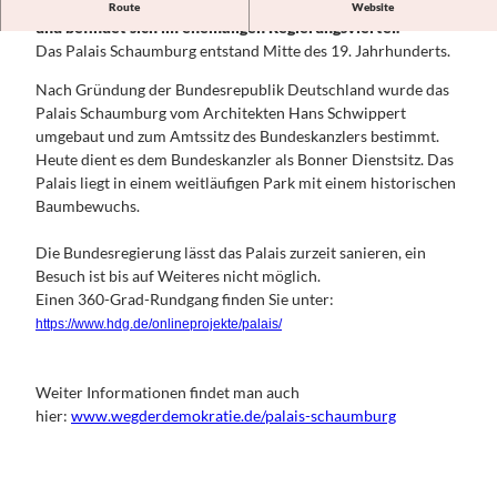
Das Palais Schaumburg ist Teil des Weges der Demokratie
Konzerte,
Route
Website
das
Für Familien
und befindet sich im ehemaligen Regierungsviertel.
GRUPPEN &
Theater,
Siebenge
Das Palais Schaumburg entstand Mitte des 19. Jahrhunderts.
REISEVERANSTALTER
Kleinkuns
birge
Alle Themen
t
Naturreg
Nach Gründung der Bundesrepublik Deutschland wurde das
Angebots- und
ion Sieg
PLANEN
Palais Schaumburg vom Architekten Hans Schwippert
Programmbausteine
&
Rheinisch
umgebaut und zum Amtssitz des Bundeskanzlers bestimmt.
Beethovenfest 2026 für
BUCHEN
e
Heute dient es dem Bundeskanzler als Bonner Dienstsitz. Das
Reiseveranstalter
Alle
Kulturgä
Palais liegt in einem weitläufigen Park mit einem historischen
150 Jahre Konrad Adenauer
Themen
rten
SERVICE
Baumbewuchs.
AGENT PACKAGE
Hotels
Das
&
buchen
KONTAKT
Ahrtal
Die Bundesregierung lässt das Palais zurzeit sanieren, ein
Wohnmobil
und
Alle Themen
Besuch ist bis auf Weiteres nicht möglich.
- &
Umgebun
Presse &
Einen 360-Grad-Rundgang finden Sie unter:
KONGRESS- &
Campingpl
g
Medien
TAGUNGSREGION
https://www.hdg.de/onlineprojekte/palais/
ätze
Medienarchi
BONN
WELCOME
v Bonn
CARD Bonn
Region
Weiter Informationen findet man auch
Region
Brochüren
hier:
www.wegderdemokratie.de/palais-schaumburg
Events &
zum
Festivals
Download
Anreise
Über uns