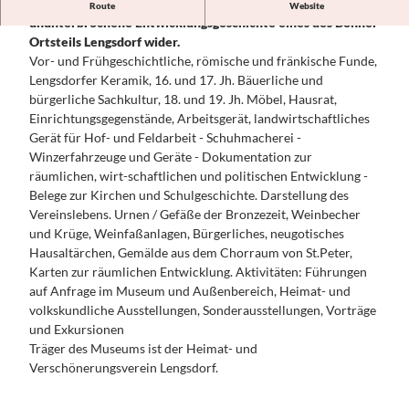
Das Heimatmuseum spiegelt die raumbezogene,
Konzerte,
Route
Website
das
Für Familien
ununterbrochene Entwicklungsgeschichte eines des Bonner
GRUPPEN &
Theater,
Siebenge
Ortsteils Lengsdorf wider.
REISEVERANSTALTER
Kleinkuns
birge
Vor- und Frühgeschichtliche, römische und fränkische Funde,
Alle Themen
t
Naturreg
Lengsdorfer Keramik, 16. und 17. Jh. Bäuerliche und
Angebots- und
ion Sieg
PLANEN
bürgerliche Sachkultur, 18. und 19. Jh. Möbel, Hausrat,
Programmbausteine
&
Rheinisch
Einrichtungsgegenstände, Arbeitsgerät, landwirtschaftliches
Beethovenfest 2026 für
BUCHEN
e
Gerät für Hof- und Feldarbeit - Schuhmacherei -
Reiseveranstalter
Alle
Kulturgä
Winzerfahrzeuge und Geräte - Dokumentation zur
150 Jahre Konrad Adenauer
Themen
rten
SERVICE
räumlichen, wirt-schaftlichen und politischen Entwicklung -
AGENT PACKAGE
Hotels
Das
&
Belege zur Kirchen und Schulgeschichte. Darstellung des
buchen
KONTAKT
Ahrtal
Vereinslebens. Urnen / Gefäße der Bronzezeit, Weinbecher
Wohnmobil
und
Alle Themen
und Krüge, Weinfaßanlagen, Bürgerliches, neugotisches
- &
Umgebun
Presse &
KONGRESS- &
Hausaltärchen, Gemälde aus dem Chorraum von St.Peter,
Campingpl
g
Medien
TAGUNGSREGION
Karten zur räumlichen Entwicklung. Aktivitäten: Führungen
ätze
Medienarchi
BONN
auf Anfrage im Museum und Außenbereich, Heimat- und
WELCOME
v Bonn
volkskundliche Ausstellungen, Sonderausstellungen, Vorträge
CARD Bonn
Region
und Exkursionen
Region
Brochüren
Träger des Museums ist der Heimat- und
Events &
zum
Verschönerungsverein Lengsdorf.
Festivals
Download
Anreise
Über uns