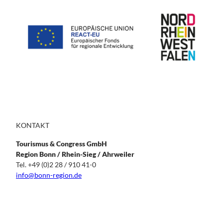
KONTAKT
Tourismus & Congress GmbH
Region Bonn / Rhein-Sieg / Ahrweiler
Tel. +49 (0)2 28 / 910 41-0
info@bonn-region.de
T
I
F
L
i
n
a
i
k
s
c
n