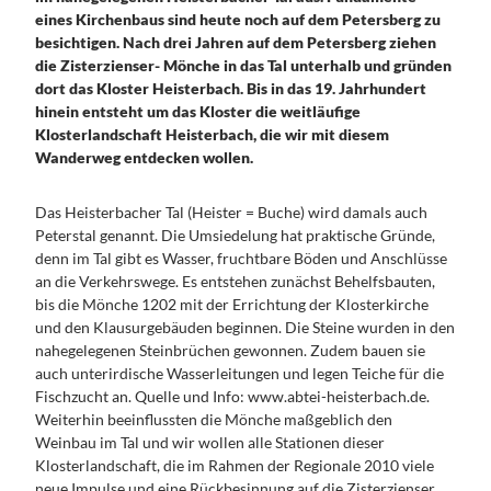
Dein
Kontakt
eines Kirchenbaus sind heute noch auf dem Petersberg zu
Handy
besichtigen. Nach drei Jahren auf dem Petersberg ziehen
Guide
die Zisterzienser- Mönche in das Tal unterhalb und gründen
dort das Kloster Heisterbach. Bis in das 19. Jahrhundert
hinein entsteht um das Kloster die weitläufige
Klosterlandschaft Heisterbach, die wir mit diesem
Wanderweg entdecken wollen.
Das Heisterbacher Tal (Heister = Buche) wird damals auch
Peterstal genannt. Die Umsiedelung hat praktische Gründe,
denn im Tal gibt es Wasser, fruchtbare Böden und Anschlüsse
an die Verkehrswege. Es entstehen zunächst Behelfsbauten,
bis die Mönche 1202 mit der Errichtung der Klosterkirche
und den Klausurgebäuden beginnen. Die Steine wurden in den
nahegelegenen Steinbrüchen gewonnen. Zudem bauen sie
auch unterirdische Wasserleitungen und legen Teiche für die
Fischzucht an. Quelle und Info: www.abtei-heisterbach.de.
Weiterhin beeinflussten die Mönche maßgeblich den
Weinbau im Tal und wir wollen alle Stationen dieser
Klosterlandschaft, die im Rahmen der Regionale 2010 viele
neue Impulse und eine Rückbesinnung auf die Zisterzienser