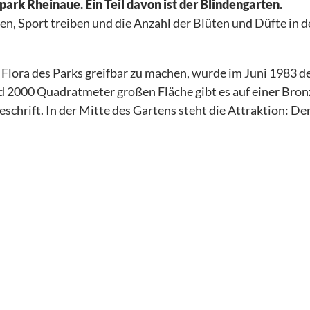
park Rheinaue. Ein Teil davon ist der Blindengarten.
rad Adenauer
en, Sport treiben und die Anzahl der Blüten und Düfte in 
AGE
Flora des Parks greifbar zu machen, wurde im Juni 1983 d
d 2000 Quadratmeter großen Fläche gibt es auf einer Bron
- &
REGION
eschrift. In der Mitte des Gartens steht die Attraktion: De