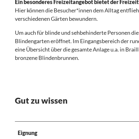
Ein besonderes Freizeitangebot bietet der Freizeit
150 Jahre Kon
Themen
ten
SERVICE
Hier können die Besucher*innen dem Alltag entflieh
AGENT PACK
Hotels
Das
&
verschiedenen Gärten bewundern.
buchen
Ahrtal
KONTAKT
Wohnmobil
und
Alle Themen
Um auch für blinde und sehbehinderte Personen die 
- &
Umgebun
Presse &
Blindengarten eröffnet. Im Eingangsbereich der run
KONGRESS
Campingplä
g
Medien
TAGUNGS
eine Übersicht über die gesamte Anlage u.a. in Braill
tze
Medienarchiv
BONN
bronzene Blindenbrunnen.
WELCOME
Bonn Region
CARD Bonn
Brochüren
Region
zum
Events &
Download
Festivals
Über uns
Gut zu wissen
Anreise
Kontakt
Dein Handy
Guide
Eignung