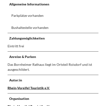
Dein
Kontakt
r
e
Allgemeine Informationen
Handy
n
Guide
h
Parkplätze vorhanden
e
i
m
Bushaltestelle vorhanden
Zahlungsmöglichkeiten
Eintritt frei
Anreise & Parken
Das Bornheimer Rathaus liegt im Ortsteil Roisdorf und ist
ausgeschildert.
Autor:in
Rhein-Voreifel Touristik e.V.
Organisation