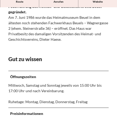
Das Heimatmuseum Beuel in Bonn-Beuel wurde 1986 unter
Konzerte,
Route
Anrufen
Website
das
Für Familien
Federführung des Heimat- und Geschichtsvereins Beuel
GRUPPEN &
Theater,
Siebenge
gegründet.
REISEVERANSTALTER
Kleinkuns
birge
Am 7. Juni 1986 wurde das Heimatmuseum Beuel in dem
Alle Themen
t
Naturreg
ältesten noch stehenden Fachwerkhaus Beuels – Wagnergasse
Angebots- und
ion Sieg
PLANEN
2 (ehem. Steinerstraße 36) – eröffnet. Das Haus war
Programmbausteine
&
Rheinisch
Privatbesitz des damaligen Vorsitzenden des Heimat- und
Beethovenfest 2026 für
BUCHEN
e
Geschichtsvereins, Dieter Haese.
Reiseveranstalter
Alle
Kulturgä
150 Jahre Konrad Adenauer
Themen
rten
SERVICE
AGENT PACKAGE
Hotels
Das
&
buchen
KONTAKT
Gut zu wissen
Ahrtal
Wohnmobil
und
Alle Themen
- &
Umgebun
Presse &
KONGRESS- &
Campingpl
g
Medien
TAGUNGSREGION
Öffnungszeiten
ätze
Medienarchi
BONN
WELCOME
v Bonn
Mittwoch, Samstag und Sonntag jeweils von 15:00 Uhr bis
CARD Bonn
Region
17:00 Uhr und nach Vereinbarung.
Region
Brochüren
Events &
zum
Ruhetage: Montag, Dienstag, Donnerstag, Freitag
Festivals
Download
Anreise
Über uns
Preisinformationen