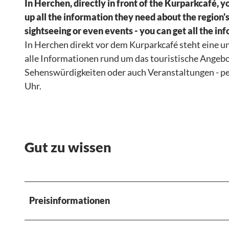
In Herchen, directly in front of the Kurparkcafé, yo
150 Jahre Kon
Themen
ten
SERVICE
up all the information they need about the region's
AGENT PACK
Hotels
Das
&
sightseeing or even events - you can get all the i
buchen
Ahrtal
KONTAKT
In Herchen direkt vor dem Kurparkcafé steht eine u
Wohnmobil
und
Alle Themen
alle Informationen rund um das touristische Angeb
- &
Umgebun
Presse &
KONGRESS
Sehenswürdigkeiten oder auch Veranstaltungen - per
Campingplä
g
Medien
TAGUNGS
Uhr.
tze
Medienarchiv
BONN
WELCOME
Bonn Region
CARD Bonn
Brochüren
Region
zum
Events &
Gut zu wissen
Download
Festivals
Über uns
Anreise
Kontakt
Dein Handy
Guide
Preisinformationen