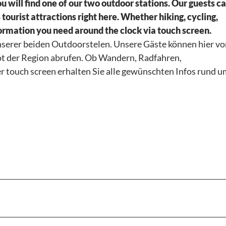
u will find one of our two outdoor stations. Our guests ca
rad Adenauer
 tourist attractions right here. Whether hiking, cycling,
AGE
nformation you need around the clock via touch screen.
nserer beiden Outdoorstelen. Unsere Gäste können hier vo
ot der Region abrufen. Ob Wandern, Radfahren,
- &
 touch screen erhalten Sie alle gewünschten Infos rund u
REGION