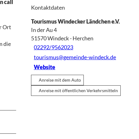
n call
Kontaktdaten
Tourismus Windecker Ländchen e.V.
r Ort
In der Au 4
51570
Windeck
- Herchen
m die
02292/9562023
tourismus@gemeinde-windeck.de
Website
Anreise mit dem Auto
Anreise mit öffentlichen Verkehrsmitteln