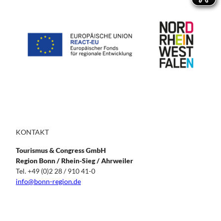
KONTAKT
Tourismus & Congress GmbH
Region Bonn / Rhein-Sieg / Ahrweiler
Tel. +49 (0)2 28 / 910 41-0
info@bonn-region.de
T
I
F
L
i
n
a
i