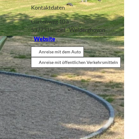
Kontaktdaten
Gartenweg 10 a
53773
Hennef
- Welderghovon
Website
Anreise mit dem Auto
Anreise mit öffentlichen Verkehrsmitteln