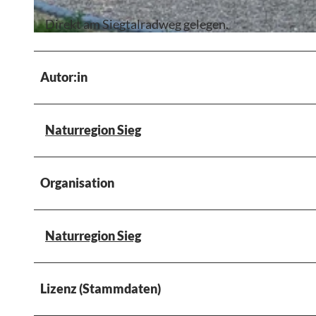
Direkt am Siegtalradweg gelegen.
©
CC-BY-SA
Autor:in
Naturregion Sieg
Organisation
Naturregion Sieg
Lizenz (Stammdaten)