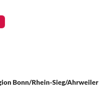
ost
uchen
ion Bonn/Rhein-Sieg/Ahrweiler
NG
N
ng