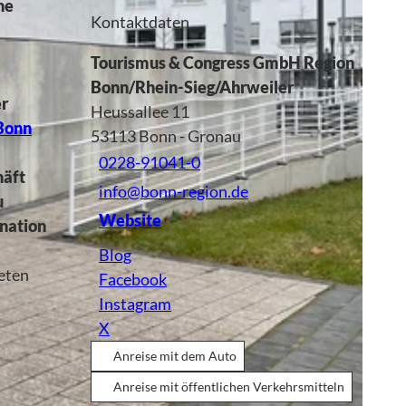
he
Kontaktdaten
Tourismus & Congress GmbH Region
Bonn/Rhein-Sieg/Ahrweiler
er
Heussallee 11
 Bonn
53113
Bonn
- Gronau
0228-91041-0
häft
info@bonn-region.de
u
Website
ination
Blog
eten
Facebook
Instagram
X
Anreise mit dem Auto
Anreise mit öffentlichen Verkehrsmitteln