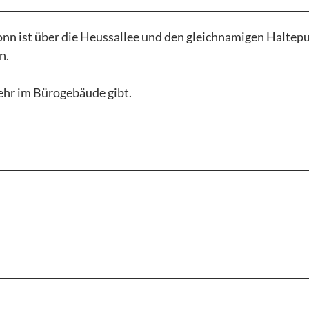
onn ist über die Heussallee und den gleichnamigen Haltep
n.
ehr im Bürogebäude gibt.