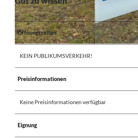
Gut zu wissen
© Ulrich Jünger |
CC-BY-SA
Öffnungszeiten
© Ulrich Jünger |
CC-BY-SA
KEIN PUBLIKUMSVERKEHR!
Preisinformationen
Keine Preisinformationen verfügbar
Eignung