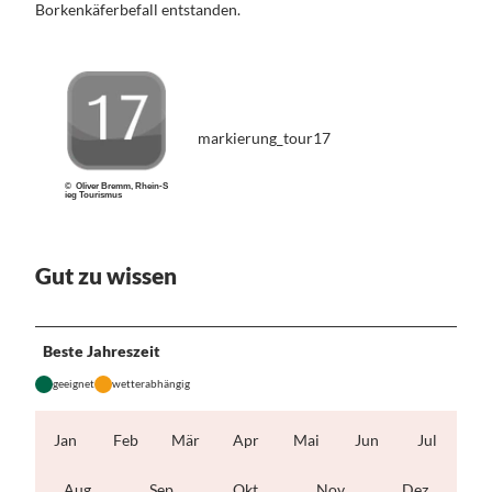
Borkenkäferbefall entstanden.
markierung_tour17
© Oliver Bremm, Rhein-S
ieg Tourismus
Gut zu wissen
Beste Jahreszeit
geeignet
wetterabhängig
Jan
Feb
Mär
Apr
Mai
Jun
Jul
Aug
Sep
Okt
Nov
Dez