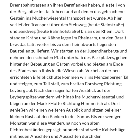
Dein
Kontakt
Bremsbahntrassen an ihren Bergflanken haben, die steil von
Handy
der Bergspitze ins Tal führen und auf denen das gebrochene
Guide
Gestein ins Mucherwiesental transportiert wurde. Ab hier
verlief der Transport über den Steinweg (heute Steinstraße)
und Sandweg (heute Bahnhofstraße) bis an den Rhein. Dort
standen Kräne und Kähne lagen im Rheinarm, um den Basalt
bzw. das Latit weiter bis zu den rheinabwärts liegenden
Baustellen zu liefern. Wir starten an der Jugendherberge und
nehmen den schmalen Pfad unterhalb des Parkplatzes, gehen
hinter der Bebauung an Gärten vorbei und biegen am Ende
des Pfades nach links in die Wiesen ab. Vorbei an der neu
errichteten Eifelblickhütte kommen wir ins Menzenberger Tal
und steigen, zum Teil steil, zum breiten Forstweg Richtung
Leyberg auf. Nach dem sagenhaften Ausblick auf der
Leybergspitze wandern wir hinab ins Mucherwiesental und
biegen an der Mäcki-Hütte Richtung Himmerich ab. Dort
genießen wir einen weiteren Ausblick und sitzen bei einer
kleinen Rast auf den Bänken in der Sonne. Bis vor wenigen
Monaten war diese Wanderung noch von alten
Fichtenbeständen geprägt; nunmehr sind weite Kahlschläge
mit neuen Ansichten und Aussichten durch den