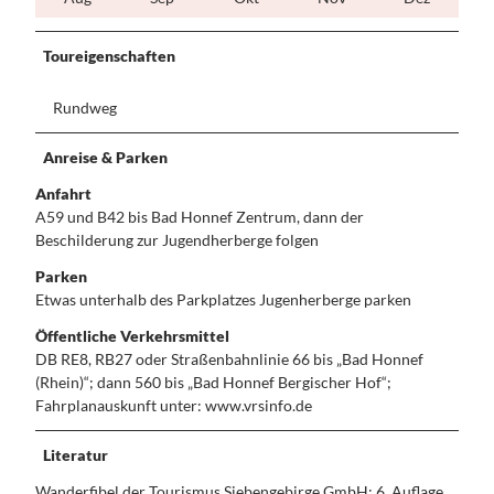
Toureigenschaften
Rundweg
Anreise & Parken
Anfahrt
A59 und B42 bis Bad Honnef Zentrum, dann der
Beschilderung zur Jugendherberge folgen
Parken
Etwas unterhalb des Parkplatzes Jugenherberge parken
Öffentliche Verkehrsmittel
DB RE8, RB27 oder Straßenbahnlinie 66 bis „Bad Honnef
(Rhein)“; dann 560 bis „Bad Honnef Bergischer Hof“;
Fahrplanauskunft unter: www.vrsinfo.de
Literatur
Wanderfibel der Tourismus Siebengebirge GmbH; 6. Auflage