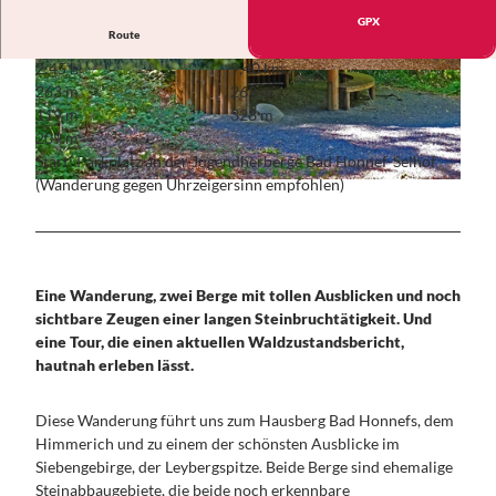
Konzerte,
das
Für Familien
GPX
GRUPPEN &
Theater,
Siebenge
Route
REISEVERANSTALTER
Kleinkuns
birge
2:45 h
9,40 km
Alle Themen
t
Naturreg
© Oliver Bremm, Rhein-Sieg Tourismus |
© Oliver Bremm, Rhein-Sieg Tourismus |
263 m
263 m
CC-BY
CC-BY
Angebots- und
ion Sieg
PLANEN
119 m
328 m
Programmbausteine
&
Rheinisch
209 m
Beethovenfest 2026 für
BUCHEN
e
Start: Parkplatz an der Jugendherberge Bad Honnef-Selhof
Reiseveranstalter
Alle
Kulturgä
(Wanderung gegen Uhrzeigersinn empfohlen)
150 Jahre Konrad Adenauer
© Oliver Bremm, Rhein-Sieg Tourismus |
CC-BY
Themen
rten
SERVICE
AGENT PACKAGE
Hotels
Das
&
buchen
KONTAKT
Ahrtal
Wohnmobil
und
Alle Themen
- &
Umgebun
Presse &
Eine Wanderung, zwei Berge mit tollen Ausblicken und noch
KONGRESS- &
Campingpl
g
Medien
sichtbare Zeugen einer langen Steinbruchtätigkeit. Und
TAGUNGSREGION
ätze
Medienarchi
BONN
eine Tour, die einen aktuellen Waldzustandsbericht,
WELCOME
v Bonn
hautnah erleben lässt.
CARD Bonn
Region
Region
Brochüren
Diese Wanderung führt uns zum Hausberg Bad Honnefs, dem
Events &
zum
Himmerich und zu einem der schönsten Ausblicke im
Festivals
Download
Siebengebirge, der Leybergspitze. Beide Berge sind ehemalige
Anreise
Über uns
Steinabbaugebiete, die beide noch erkennbare