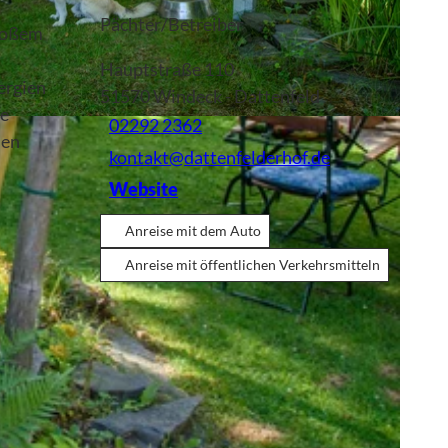
Pächter/Betreiber
großem
Hauptstraße 110
ergien
51570
Windeck
- Dattenfeld
ie
02292 2362
den
kontakt@dattenfelderhof.de
Website
Anreise mit dem Auto
Anreise mit öffentlichen Verkehrsmitteln